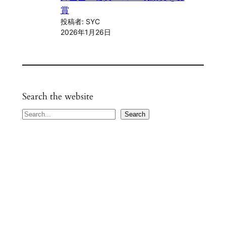
賞
投稿者: SYC
2026年1月26日
Search the website
S
Search
e
a
r
c
h