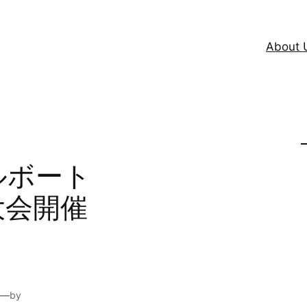
About 
ルボート
大会開催
—
by