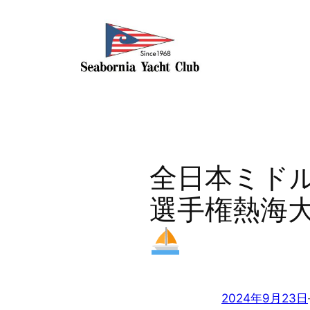
全日本ミド
選手権熱海
2024年9月23日