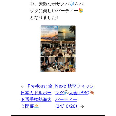
中、素敵なボサノバ
をバ
ックに楽しいパーティー
となりました♪
←
Previous:
全
Next:
秋季フィッシ
日本ミドルボー
ング
大会+BBQ
ト選手権熱海大
パーティー
会開催
(24/10/26)
→