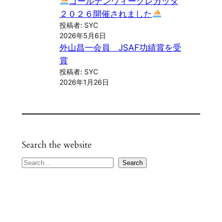
ゴールデンウィークレガッタ
２０２６開催されました
投稿者: SYC
2026年5月6日
外山昌一会員 JSAF功績賞を受
賞
投稿者: SYC
2026年1月26日
Search the website
S
Search
e
a
r
c